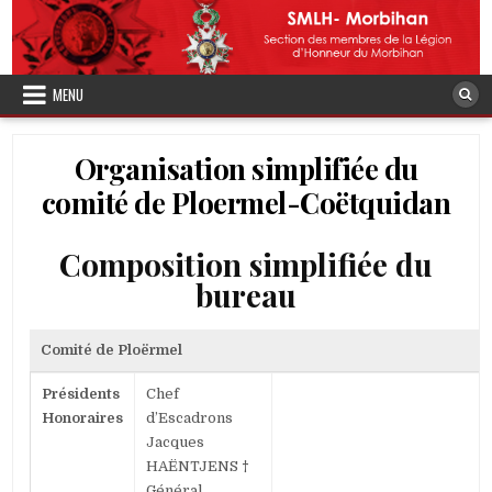
Skip
to
content
MENU
Organisation simplifiée du
comité de Ploermel-Coëtquidan
Composition simplifiée du
bureau
Comité de Ploërmel
Présidents
Chef
Honoraires
d’Escadrons
Jacques
HAËNTJENS
†
Général