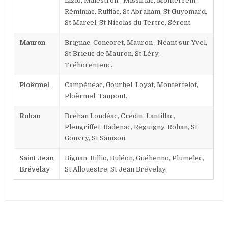
Lizio, Malestroit , Missiriac, Monterrein,
Réminiac, Ruffiac, St Abraham, St Guyomard,
St Marcel, St Nicolas du Tertre, Sérent.
Mauron
Brignac, Concoret, Mauron , Néant sur Yvel,
St Brieuc de Mauron, St Léry,
Tréhorenteuc.
Ploërmel
Campénéac, Gourhel, Loyat, Montertelot,
Ploërmel, Taupont.
Rohan
Bréhan Loudéac, Crédin, Lantillac,
Pleugriffet, Radenac, Réguigny, Rohan, St
Gouvry, St Samson.
Saint Jean
Bignan, Billio, Buléon, Guéhenno, Plumelec,
Brévelay
St Allouestre, St Jean Brévelay.