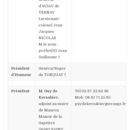
d’AVIAU de
TERNAY
Lieutenant-
colonel Jean-
Jacques
NICOLAS
M.le sous-
préfet(H) Jean
Guillaume
†
Président
Général Roger
d’Honneur
de TORQUAT
†
Président
M. Guy de
Tél 02 97 22 62 36
Kersabiec
,
Mob. 06 81 71 25 85
adjoint au maire
guydekersabiec@orange.fr
de Mauron
Manoir de la
Gaptière
56340 SAINT