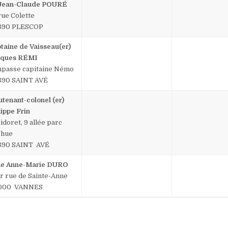
Jean-Claude POURÉ
rue Colette
890 PLESCOP
taine de Vaisseau(er)
cques RÉMI
mpasse capitaine Némo
890 SAINT AVÉ
utenant-colonel (er)
lippe Frin
idoret, 9 allée parc
rhue
890 SAINT AVÉ
e Anne-Marie DURO
er rue de Sainte-Anne
 000 VANNES