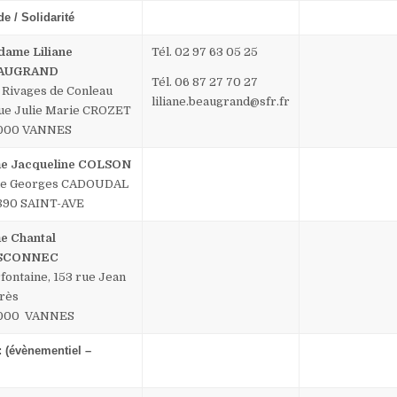
e / Solidarité
ame Liliane
Tél. 02 97 63 05 25
AUGRAND
Tél. 06 87 27 70 27
 Rivages de Conleau
liliane.beaugrand@sfr.fr
rue Julie Marie CROZET
 000 VANNES
e Jacqueline COLSON
ue Georges CADOUDAL
890 SAINT-AVE
 Chantal
SCONNEC
fontaine, 153 rue Jean
rès
 000 VANNES
 (évènementiel –