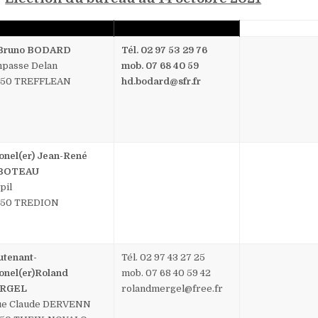
 Bruno BODARD
Tél. 02 97 53 29 76
mpasse Delan
mob. 07 68 40 59
250 TREFFLEAN
hd.bodard@sfr.fr
onel(er) Jean-René
BOTEAU
pil
250 TREDION
utenant-
Tél. 02 97 43 27 25
onel(er)Roland
mob. 07 68 40 59 42
RGEL
rolandmergel@free.fr
ue Claude DERVENN