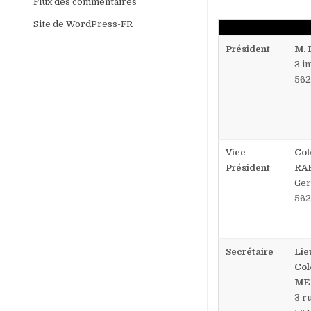
Flux des commentaires
Site de WordPress-FR
Président
M.
3 i
56
Vice-
Col
Président
RA
Ger
56
Secrétaire
Lie
Col
ME
3 r