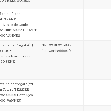
450 THEIX-NOYALO
ame Liliane
AUGRAND
 Rivages de Conleau
rue Julie Marie CROZET
 000 VANNES
itaine de Frégate(h)
Tél. 09 81 02 58 47
ic HOUY
houy.eric@bbox.fr
 rue les trois Frères
860 SÉNÉ
itaine de frégate(er)
n-Pierre TESSIER
 rue amiral Defforges
 000 VANNES