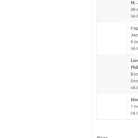
M. 
28 
56 
Cap
Ja
8 i
56 
Lie
Phi
Ker
De
56 
Mm
7 t
56
Siège