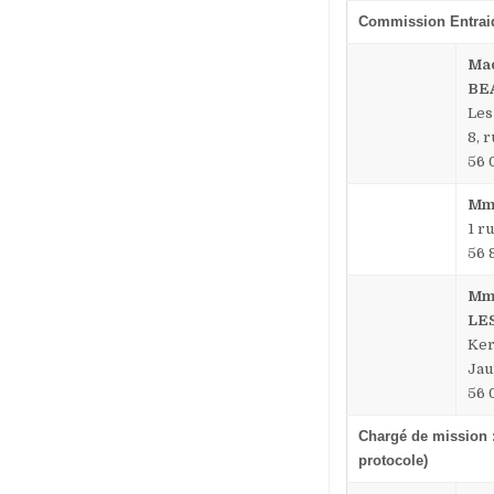
Commission Entraid
Mad
BE
Les
8, 
56
Mm
1 r
56 
Mme
LE
Ker
Jau
56
Chargé de mission :
protocole)