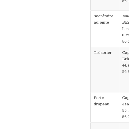
56
Secrétaire
Mad
adjointe
BE
Les
8, 
56
Trésorier
Cap
Er
44,
56 
Porte-
Cap
drapeau
Jea
55,
56