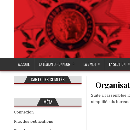
Skip
to
content
ACCUEIL
LA LÉGION D’HONNEUR
LA SMLH
LA SECTION
CARTE DES COMITÉS
Organisat
Suite à l’assemblée l
MÉTA
simplifiée du bureau 
Connexion
Flux des publications