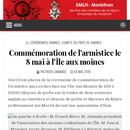
Skip
to
content
MENU
POSTED
CÉRÉMONIES VANNES
,
COMITÉ DU PAYS DE VANNES
IN
Commémoration de l’armistice le
8 mai à l’Île aux moines
AUTHOR:
PUBLISHED
PATRICK LAMANDÉ
10 MAI 2016
DATE:
Voici trois photos de la cérémonie de commémoration de
l’Armistice qui a eu lieu hier sur l’Ile Aux Moines de 10H à
10H30 (dépose de gerbe sur la tombe de deux aviateurs
anglais au cimetière et dépose de gerbe et discours du Maire
au Monument aux Morts) devant une quarantaine d’Ilois.