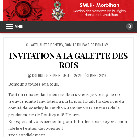
Skip
to
content
MENU
POSTED
ACTUALITÉS PONTIVY
,
COMITÉ DU PAYS DE PONTIVY
IN
INVITATION A LA GALETTE DES
ROIS
AUTHOR:
PUBLISHED
COLONEL JOSEPH ROUXEL
29 DÉCEMBRE 2016
DATE:
Bonjour à toutes et à tous,
Tout en renouvelant mes meilleurs vœux, je vous prie de
trouver jointe l’invitation à participer la galette des rois du
comité de Pontivy le Jeudi 26 Janvier 2017 au mess de la
gendarmerie de Pontivy à 15 Heures
En espérant vous accueillir pour fêter les rois croyez à mon
fidèle et entier dévouement
Très cordialement