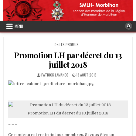
Skip
to
content
MENU
POSTED
LES PROMUS
IN
Promotion LH par décret du 13
juillet 2018
AUTHOR:
PUBLISHED
PATRICK LAMANDÉ
13 AOÛT 2018
DATE:
Promotion LH du décret du 13 juillet 2018
– – –
Ce contenu est restreint aux membres. Si vous êtes un