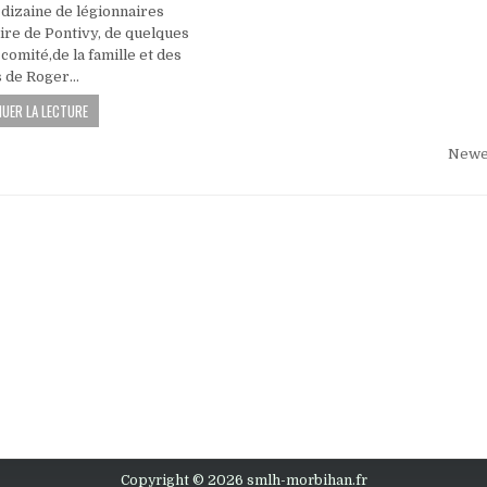
dizaine de légionnaires
re de Pontivy, de quelques
comité,de la famille et des
s de Roger…
UER LA LECTURE
n
Newe
Copyright © 2026 smlh-morbihan.fr