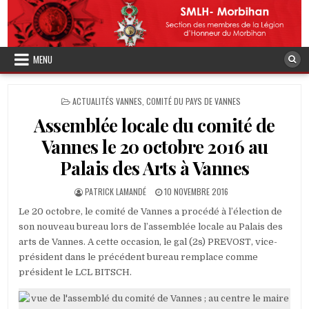
Skip
to
content
MENU
POSTED
ACTUALITÉS VANNES
,
COMITÉ DU PAYS DE VANNES
IN
Assemblée locale du comité de
Vannes le 20 octobre 2016 au
Palais des Arts à Vannes
AUTHOR:
PUBLISHED
PATRICK LAMANDÉ
10 NOVEMBRE 2016
DATE:
Le 20 octobre, le comité de Vannes a procédé à l’élection de
son nouveau bureau lors de l’assemblée locale au Palais des
arts de Vannes. A cette occasion, le gal (2s) PREVOST, vice-
président dans le précédent bureau remplace comme
président le LCL BITSCH.