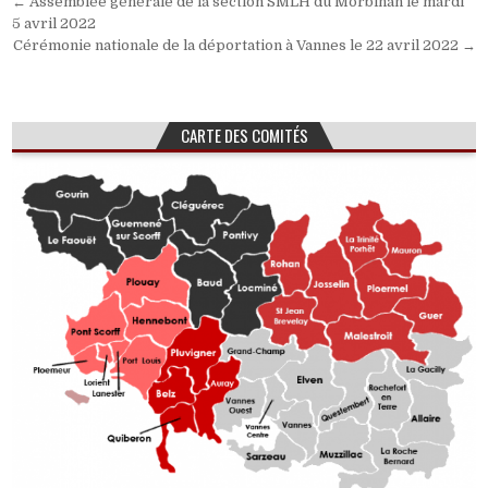
Navigation
← Assemblée générale de la section SMLH du Morbihan le mardi
de
5 avril 2022
Cérémonie nationale de la déportation à Vannes le 22 avril 2022 →
l’article
CARTE DES COMITÉS