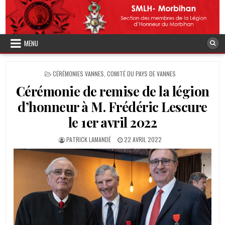
Skip
to
content
MENU
POSTED
CÉRÉMONIES VANNES
,
COMITÉ DU PAYS DE VANNES
IN
Cérémonie de remise de la légion
d’honneur à M. Frédéric Lescure
le 1er avril 2022
AUTHOR:
PUBLISHED
PATRICK LAMANDÉ
22 AVRIL 2022
DATE: